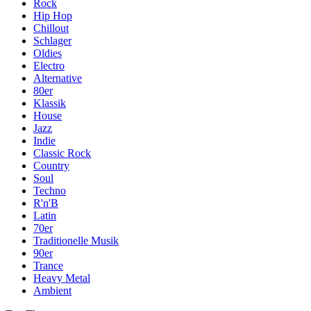
Rock
Hip Hop
Chillout
Schlager
Oldies
Electro
Alternative
80er
Klassik
House
Jazz
Indie
Classic Rock
Country
Soul
Techno
R'n'B
Latin
70er
Traditionelle Musik
90er
Trance
Heavy Metal
Ambient