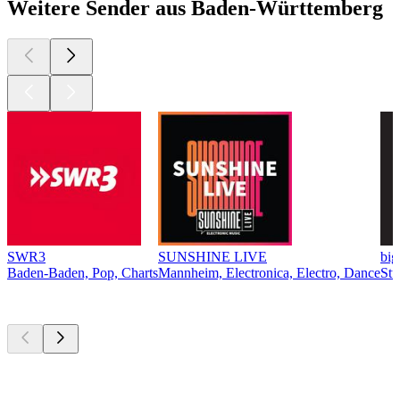
Weitere Sender aus Baden-Württemberg
SWR3
SUNSHINE LIVE
bi
Baden-Baden, Pop, Charts
Mannheim, Electronica, Electro, Dance
Stu
Top
Podcasts
Top
Podcasts
Top
Podcasts