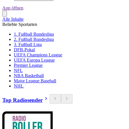
App öffnen
Alle Inhalte
Beliebte Sportarten
1. Fußball Bundesliga
2. Fußball Bundesliga
3. Fußball Liga
DFB-Pokal
UEFA Champions League
UEFA Europa League
Premier League
NFL
NBA Basketball
Major League Baseball
NHL
Top Radiosender