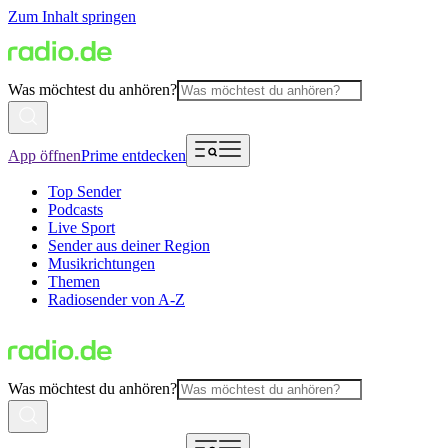
Zum Inhalt springen
Was möchtest du anhören?
App öffnen
Prime entdecken
Top Sender
Podcasts
Live Sport
Sender aus deiner Region
Musikrichtungen
Themen
Radiosender von A-Z
Was möchtest du anhören?