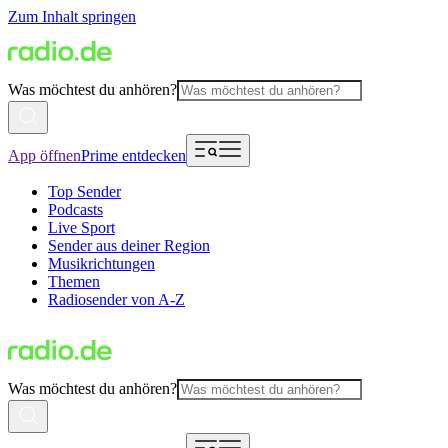
Zum Inhalt springen
Was möchtest du anhören?
App öffnen
Prime entdecken
Top Sender
Podcasts
Live Sport
Sender aus deiner Region
Musikrichtungen
Themen
Radiosender von A-Z
Was möchtest du anhören?