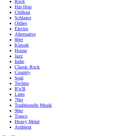
Rock
Hip Hop
Chillout
Schlager
Oldies
Electro
Alternative
80er
Klassik
House
Jazz
Indie
Classic Rock
Country
Soul
Techno
R'n'B
Latin
70er
Traditionelle Musik
90er
Trance
Heavy Metal
Ambient