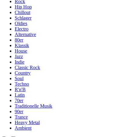
Rock
Hip Hop
Chillout
Schlager
Oldies
Electro
Alternative
80er
Klassik
House
Jazz
Indie
Classic Rock
Country
Soul
Techno
R'n'B
Latin
70er
Traditionelle Musik
90er
Trance
Heavy Metal
Ambient