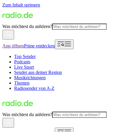
Zum Inhalt springen
Was möchtest du anhören?
App öffnen
Prime entdecken
Top Sender
Podcasts
Live Sport
Sender aus deiner Region
Musikrichtungen
Themen
Radiosender von A-Z
Was möchtest du anhören?