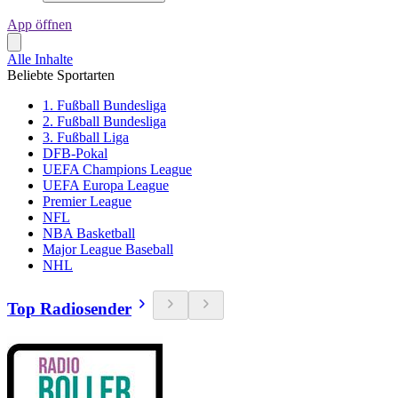
App öffnen
Alle Inhalte
Beliebte Sportarten
1. Fußball Bundesliga
2. Fußball Bundesliga
3. Fußball Liga
DFB-Pokal
UEFA Champions League
UEFA Europa League
Premier League
NFL
NBA Basketball
Major League Baseball
NHL
Top Radiosender