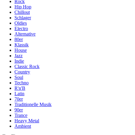
Rock
Hip Hop
Chillout
Schlager
Oldies
Electro
Alternative
80er
Klassik
House
Jazz
Indie
Classic Rock
Country
Soul
Techno
R'n'B
Latin
70er
Traditionelle Musik
90er
Trance
Heavy Metal
Ambient