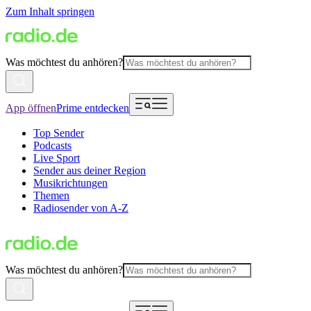
Zum Inhalt springen
Was möchtest du anhören?
App öffnen
Prime entdecken
Top Sender
Podcasts
Live Sport
Sender aus deiner Region
Musikrichtungen
Themen
Radiosender von A-Z
Was möchtest du anhören?