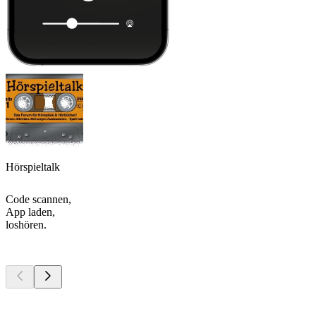
Hörspieltalk
Code scannen,
App laden,
loshören.
Top
Podcasts
Top
Podcasts