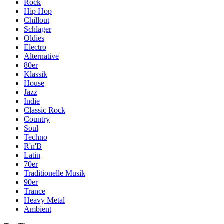
Rock
Hip Hop
Chillout
Schlager
Oldies
Electro
Alternative
80er
Klassik
House
Jazz
Indie
Classic Rock
Country
Soul
Techno
R'n'B
Latin
70er
Traditionelle Musik
90er
Trance
Heavy Metal
Ambient