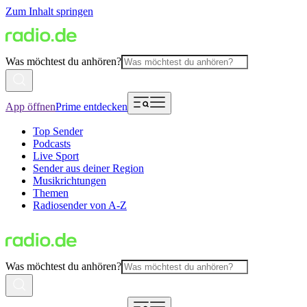
Zum Inhalt springen
Was möchtest du anhören?
App öffnen
Prime entdecken
Top Sender
Podcasts
Live Sport
Sender aus deiner Region
Musikrichtungen
Themen
Radiosender von A-Z
Was möchtest du anhören?