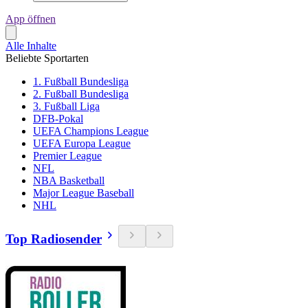
App öffnen
Alle Inhalte
Beliebte Sportarten
1. Fußball Bundesliga
2. Fußball Bundesliga
3. Fußball Liga
DFB-Pokal
UEFA Champions League
UEFA Europa League
Premier League
NFL
NBA Basketball
Major League Baseball
NHL
Top Radiosender