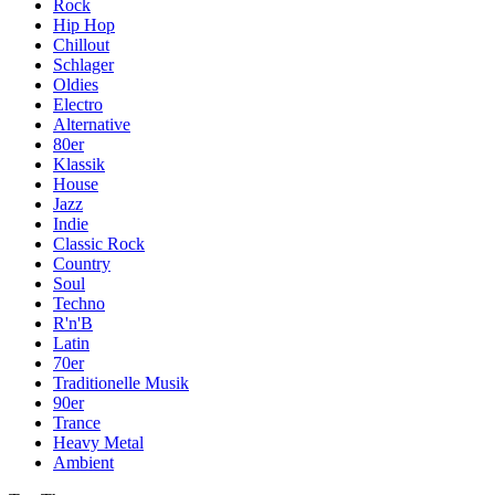
Rock
Hip Hop
Chillout
Schlager
Oldies
Electro
Alternative
80er
Klassik
House
Jazz
Indie
Classic Rock
Country
Soul
Techno
R'n'B
Latin
70er
Traditionelle Musik
90er
Trance
Heavy Metal
Ambient