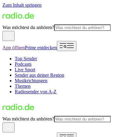
Zum Inhalt springen
Was möchtest du anhören?
App öffnen
Prime entdecken
Top Sender
Podcasts
Live Sport
Sender aus deiner Region
Musikrichtungen
Themen
Radiosender von A-Z
Was möchtest du anhören?