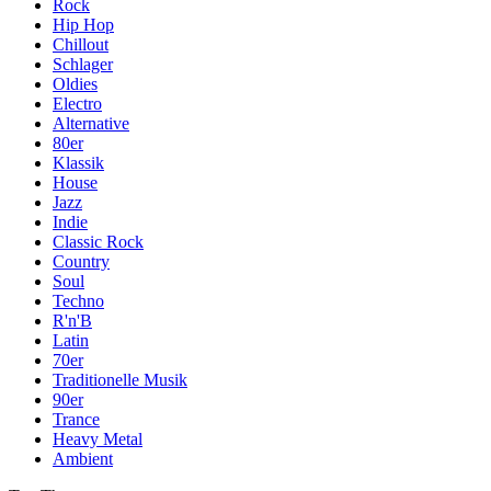
Rock
Hip Hop
Chillout
Schlager
Oldies
Electro
Alternative
80er
Klassik
House
Jazz
Indie
Classic Rock
Country
Soul
Techno
R'n'B
Latin
70er
Traditionelle Musik
90er
Trance
Heavy Metal
Ambient