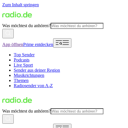
Zum Inhalt springen
Was möchtest du anhören?
App öffnen
Prime entdecken
Top Sender
Podcasts
Live Sport
Sender aus deiner Region
Musikrichtungen
Themen
Radiosender von A-Z
Was möchtest du anhören?