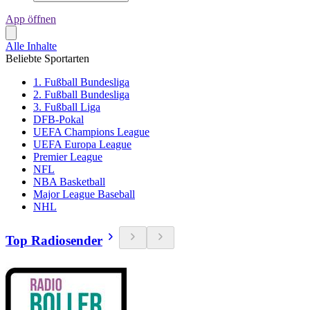
App öffnen
Alle Inhalte
Beliebte Sportarten
1. Fußball Bundesliga
2. Fußball Bundesliga
3. Fußball Liga
DFB-Pokal
UEFA Champions League
UEFA Europa League
Premier League
NFL
NBA Basketball
Major League Baseball
NHL
Top Radiosender