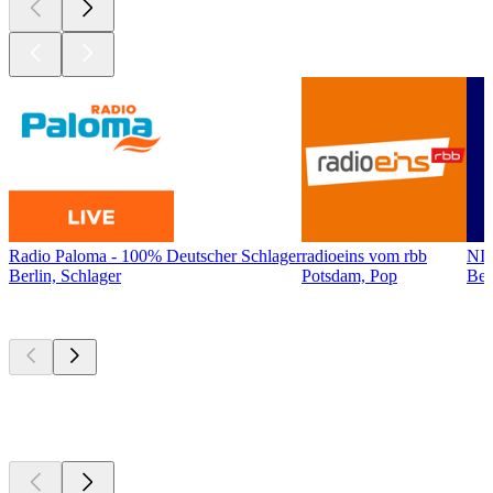
Radio Paloma - 100% Deutscher Schlager
radioeins vom rbb
NI
Berlin, Schlager
Potsdam, Pop
Ber
Top
Podcasts
Top
Podcasts
Top
Podcasts