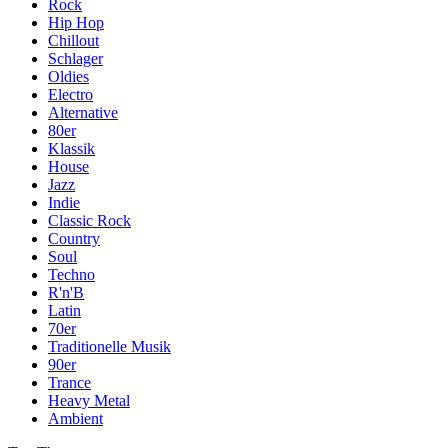
Rock
Hip Hop
Chillout
Schlager
Oldies
Electro
Alternative
80er
Klassik
House
Jazz
Indie
Classic Rock
Country
Soul
Techno
R'n'B
Latin
70er
Traditionelle Musik
90er
Trance
Heavy Metal
Ambient