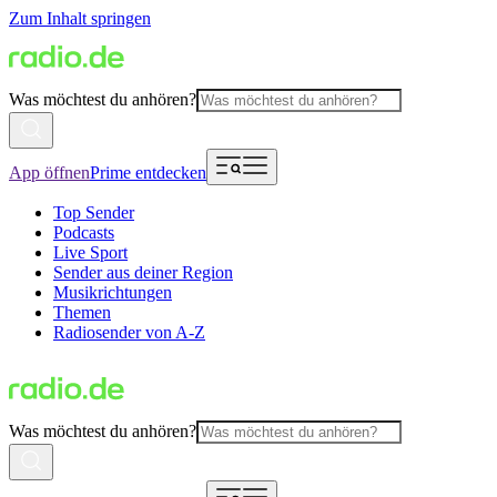
Zum Inhalt springen
Was möchtest du anhören?
App öffnen
Prime entdecken
Top Sender
Podcasts
Live Sport
Sender aus deiner Region
Musikrichtungen
Themen
Radiosender von A-Z
Was möchtest du anhören?