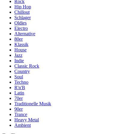
Rock
Hip Hop
Chillout
Schlager
Oldies
Electro
Alternative
80er
Klassik
House
Jazz
Indie
Classic Rock
Country
Soul
Techno
R'n'B
Latin
70er
Traditionelle Musik
90er
Trance
Heavy Metal
Ambient