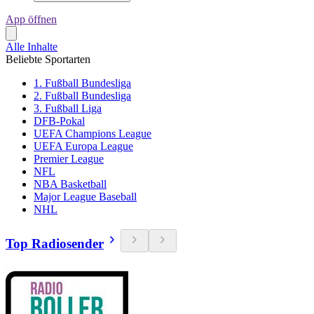
App öffnen
Alle Inhalte
Beliebte Sportarten
1. Fußball Bundesliga
2. Fußball Bundesliga
3. Fußball Liga
DFB-Pokal
UEFA Champions League
UEFA Europa League
Premier League
NFL
NBA Basketball
Major League Baseball
NHL
Top Radiosender