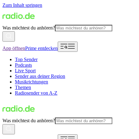
Zum Inhalt springen
Was möchtest du anhören?
App öffnen
Prime entdecken
Top Sender
Podcasts
Live Sport
Sender aus deiner Region
Musikrichtungen
Themen
Radiosender von A-Z
Was möchtest du anhören?