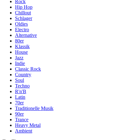
Rock
Hip Hop
Chillout
Schlager
Oldies
Electro
Alternative
80er
Klassik
House
Jazz
Indie
Classic Rock
Country
Soul
Techno
R'n'B
Latin
70er
Traditionelle Musik
90er
Trance
Heavy Metal
Ambient