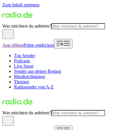
Zum Inhalt springen
Was möchtest du anhören?
App öffnen
Prime entdecken
Top Sender
Podcasts
Live Sport
Sender aus deiner Region
Musikrichtungen
Themen
Radiosender von A-Z
Was möchtest du anhören?