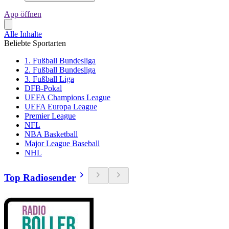
App öffnen
Alle Inhalte
Beliebte Sportarten
1. Fußball Bundesliga
2. Fußball Bundesliga
3. Fußball Liga
DFB-Pokal
UEFA Champions League
UEFA Europa League
Premier League
NFL
NBA Basketball
Major League Baseball
NHL
Top Radiosender