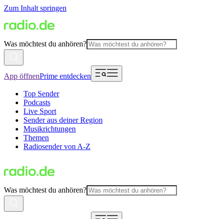
Zum Inhalt springen
Was möchtest du anhören?
App öffnen
Prime entdecken
Top Sender
Podcasts
Live Sport
Sender aus deiner Region
Musikrichtungen
Themen
Radiosender von A-Z
Was möchtest du anhören?