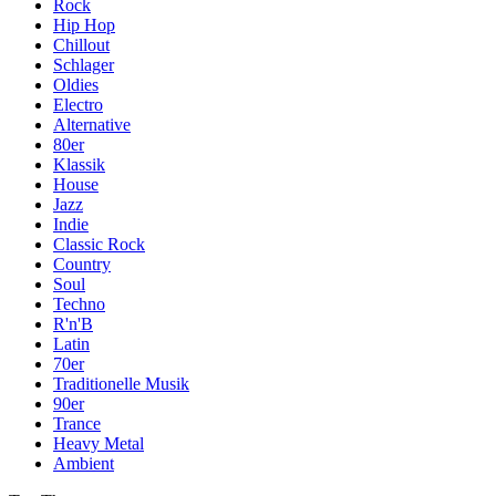
Rock
Hip Hop
Chillout
Schlager
Oldies
Electro
Alternative
80er
Klassik
House
Jazz
Indie
Classic Rock
Country
Soul
Techno
R'n'B
Latin
70er
Traditionelle Musik
90er
Trance
Heavy Metal
Ambient