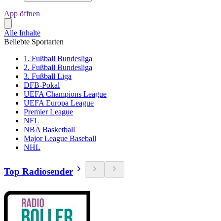
App öffnen
Alle Inhalte
Beliebte Sportarten
1. Fußball Bundesliga
2. Fußball Bundesliga
3. Fußball Liga
DFB-Pokal
UEFA Champions League
UEFA Europa League
Premier League
NFL
NBA Basketball
Major League Baseball
NHL
Top Radiosender