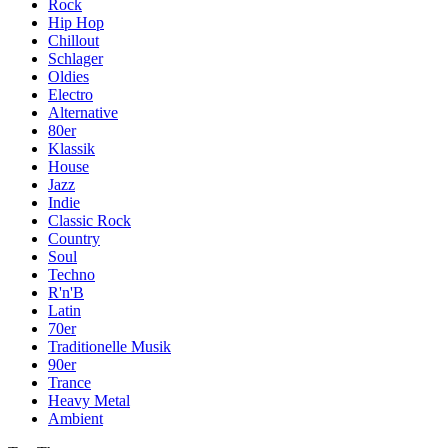
Rock
Hip Hop
Chillout
Schlager
Oldies
Electro
Alternative
80er
Klassik
House
Jazz
Indie
Classic Rock
Country
Soul
Techno
R'n'B
Latin
70er
Traditionelle Musik
90er
Trance
Heavy Metal
Ambient