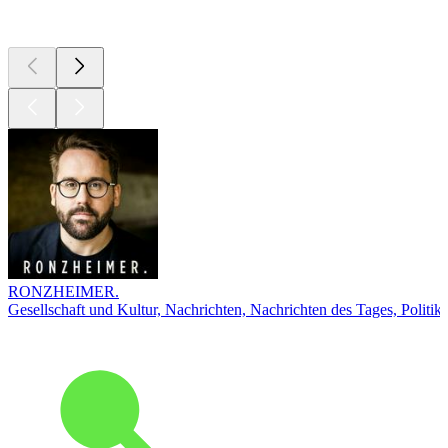
Top
Podcasts
RONZHEIMER.
Gesellschaft und Kultur, Nachrichten, Nachrichten des Tages, Politik