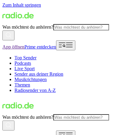
Zum Inhalt springen
Was möchtest du anhören?
App öffnen
Prime entdecken
Top Sender
Podcasts
Live Sport
Sender aus deiner Region
Musikrichtungen
Themen
Radiosender von A-Z
Was möchtest du anhören?