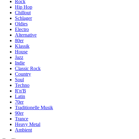
Rock
Hip Hop
Chillout
Schlager
Oldies
Electro
Alternative
80er
Klassik
House
Jazz
Indie
Classic Rock
Country
Soul
Techno
R'n'B
Latin
70er
Traditionelle Musik
90er
Trance
Heavy Metal
Ambient