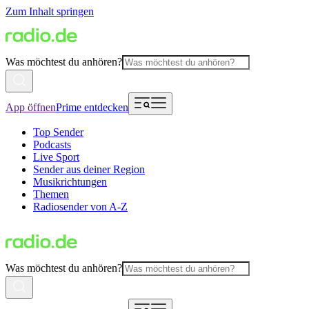
Zum Inhalt springen
Was möchtest du anhören?
App öffnen
Prime entdecken
Top Sender
Podcasts
Live Sport
Sender aus deiner Region
Musikrichtungen
Themen
Radiosender von A-Z
Was möchtest du anhören?