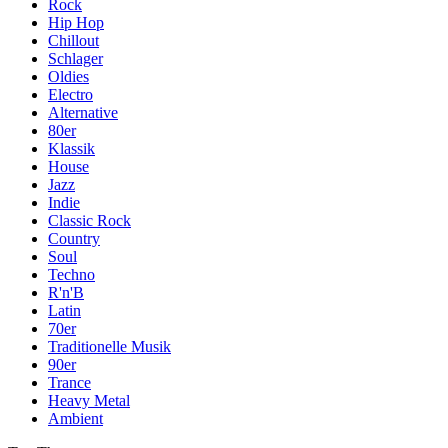
Rock
Hip Hop
Chillout
Schlager
Oldies
Electro
Alternative
80er
Klassik
House
Jazz
Indie
Classic Rock
Country
Soul
Techno
R'n'B
Latin
70er
Traditionelle Musik
90er
Trance
Heavy Metal
Ambient