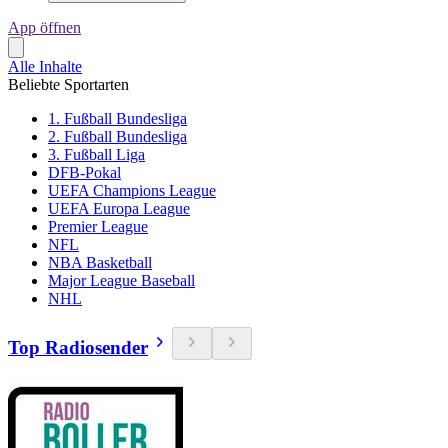
App öffnen
Alle Inhalte
Beliebte Sportarten
1. Fußball Bundesliga
2. Fußball Bundesliga
3. Fußball Liga
DFB-Pokal
UEFA Champions League
UEFA Europa League
Premier League
NFL
NBA Basketball
Major League Baseball
NHL
Top Radiosender