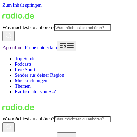
Zum Inhalt springen
Was möchtest du anhören?
App öffnen
Prime entdecken
Top Sender
Podcasts
Live Sport
Sender aus deiner Region
Musikrichtungen
Themen
Radiosender von A-Z
Was möchtest du anhören?