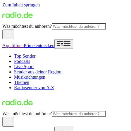
Zum Inhalt springen
Was möchtest du anhören?
App öffnen
Prime entdecken
Top Sender
Podcasts
Live Sport
Sender aus deiner Region
Musikrichtungen
Themen
Radiosender von A-Z
Was möchtest du anhören?