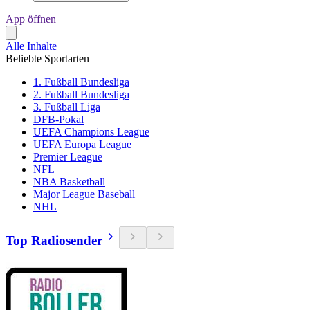
App öffnen
Alle Inhalte
Beliebte Sportarten
1. Fußball Bundesliga
2. Fußball Bundesliga
3. Fußball Liga
DFB-Pokal
UEFA Champions League
UEFA Europa League
Premier League
NFL
NBA Basketball
Major League Baseball
NHL
Top Radiosender