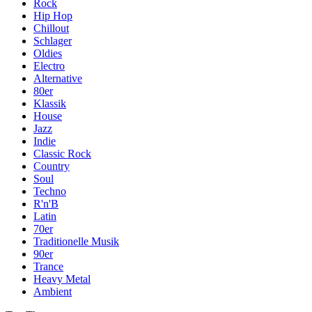
Rock
Hip Hop
Chillout
Schlager
Oldies
Electro
Alternative
80er
Klassik
House
Jazz
Indie
Classic Rock
Country
Soul
Techno
R'n'B
Latin
70er
Traditionelle Musik
90er
Trance
Heavy Metal
Ambient