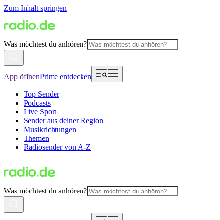
Zum Inhalt springen
Was möchtest du anhören?
App öffnen
Prime entdecken
Top Sender
Podcasts
Live Sport
Sender aus deiner Region
Musikrichtungen
Themen
Radiosender von A-Z
Was möchtest du anhören?