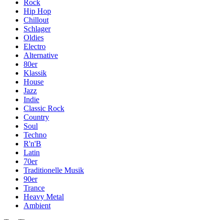
Rock
Hip Hop
Chillout
Schlager
Oldies
Electro
Alternative
80er
Klassik
House
Jazz
Indie
Classic Rock
Country
Soul
Techno
R'n'B
Latin
70er
Traditionelle Musik
90er
Trance
Heavy Metal
Ambient