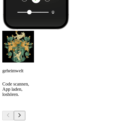
geheimwelt
Code scannen,
App laden,
loshören.
Top
Podcasts
Top
Podcasts