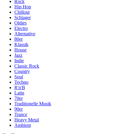
Rock
Hip Hop
Chillout
Schlager
Oldies
Electro
Alternative
80er
Klassik
House
Jazz
Indie
Classic Rock
Country
Soul
Techno
R'n'B
Latin
70er
Traditionelle Musik
90er
Trance
Heavy Metal
Ambient