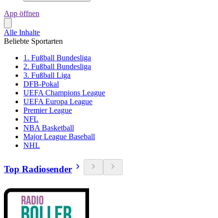
App öffnen
Alle Inhalte
Beliebte Sportarten
1. Fußball Bundesliga
2. Fußball Bundesliga
3. Fußball Liga
DFB-Pokal
UEFA Champions League
UEFA Europa League
Premier League
NFL
NBA Basketball
Major League Baseball
NHL
Top Radiosender