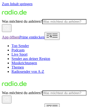
Zum Inhalt springen
Was möchtest du anhören?
App öffnen
Prime entdecken
Top Sender
Podcasts
Live Sport
Sender aus deiner Region
Musikrichtungen
Themen
Radiosender von A-Z
Was möchtest du anhören?