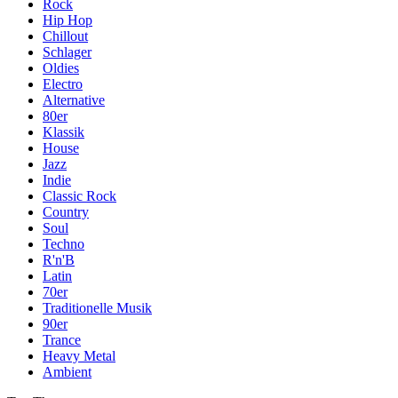
Rock
Hip Hop
Chillout
Schlager
Oldies
Electro
Alternative
80er
Klassik
House
Jazz
Indie
Classic Rock
Country
Soul
Techno
R'n'B
Latin
70er
Traditionelle Musik
90er
Trance
Heavy Metal
Ambient