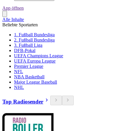
App öffnen
Alle Inhalte
Beliebte Sportarten
1. Fußball Bundesliga
2. Fußball Bundesliga
3. Fußball Liga
DFB-Pokal
UEFA Champions League
UEFA Europa League
Premier League
NFL
NBA Basketball
Major League Baseball
NHL
Top Radiosender