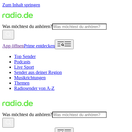
Zum Inhalt springen
Was möchtest du anhören?
App öffnen
Prime entdecken
Top Sender
Podcasts
Live Sport
Sender aus deiner Region
Musikrichtungen
Themen
Radiosender von A-Z
Was möchtest du anhören?