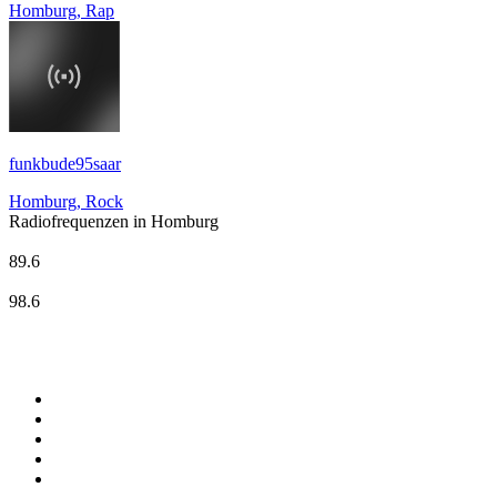
Homburg, Rap
funkbude95saar
Homburg, Rock
Radiofrequenzen in Homburg
CityRadio Homburg
89.6
DASDING vom SR
98.6
Top 100 auf
radio.de
1
.
Radio Bollerwagen
2
.
1LIVE
3
.
ANTENNE BAYERN
4
.
WDR 4 Ruhrgebiet
5
.
SWR3