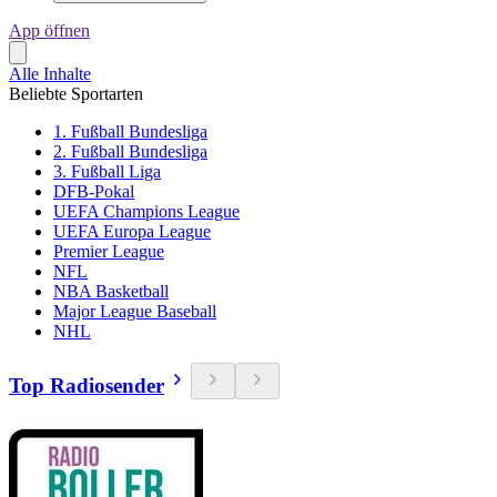
App öffnen
Alle Inhalte
Beliebte Sportarten
1. Fußball Bundesliga
2. Fußball Bundesliga
3. Fußball Liga
DFB-Pokal
UEFA Champions League
UEFA Europa League
Premier League
NFL
NBA Basketball
Major League Baseball
NHL
Top Radiosender