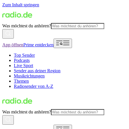
Zum Inhalt springen
Was möchtest du anhören?
App öffnen
Prime entdecken
Top Sender
Podcasts
Live Sport
Sender aus deiner Region
Musikrichtungen
Themen
Radiosender von A-Z
Was möchtest du anhören?