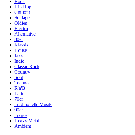
Rock
Hip Hop
Chillout
Schlager
Oldies
Electro
Alternative
80er
Klassik
House
Jazz
Indie
Classic Rock
Country
Soul
Techno
R'n'B
Latin
70er
Traditionelle Musik
90er
Trance
Heavy Metal
Ambient