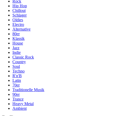
Rock
Hip Hop
Chillout
Schlager
Oldies
Electro
Alternative
80er
Klassik
House
Jazz
Indie
Classic Rock
Country
Soul
Techno
R'n'B
Latin
70er
Traditionelle Musik
90er
Trance
Heavy Metal
Ambient