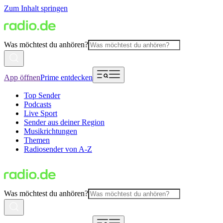
Zum Inhalt springen
Was möchtest du anhören?
App öffnen
Prime entdecken
Top Sender
Podcasts
Live Sport
Sender aus deiner Region
Musikrichtungen
Themen
Radiosender von A-Z
Was möchtest du anhören?