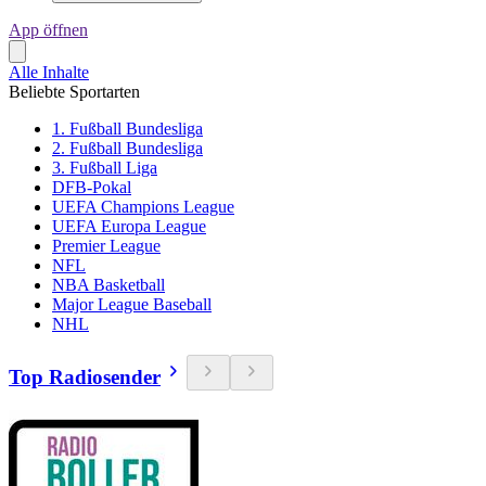
App öffnen
Alle Inhalte
Beliebte Sportarten
1. Fußball Bundesliga
2. Fußball Bundesliga
3. Fußball Liga
DFB-Pokal
UEFA Champions League
UEFA Europa League
Premier League
NFL
NBA Basketball
Major League Baseball
NHL
Top Radiosender