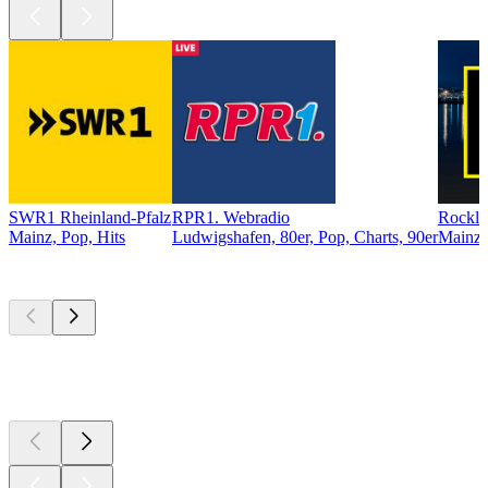
SWR1 Rheinland-Pfalz
RPR1. Webradio
Rockla
Mainz, Pop, Hits
Ludwigshafen, 80er, Pop, Charts, 90er
Mainz,
Top
Podcasts
Top
Podcasts
Top
Podcasts