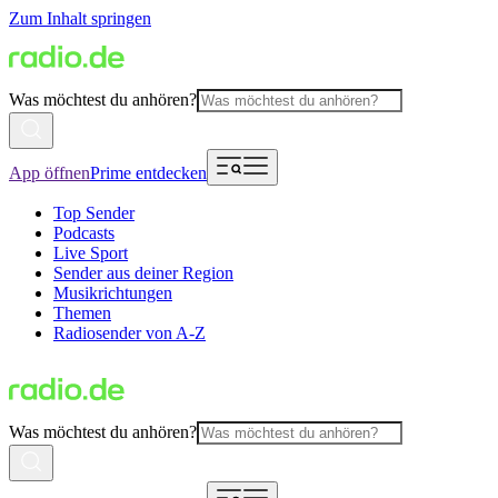
Zum Inhalt springen
Was möchtest du anhören?
App öffnen
Prime entdecken
Top Sender
Podcasts
Live Sport
Sender aus deiner Region
Musikrichtungen
Themen
Radiosender von A-Z
Was möchtest du anhören?