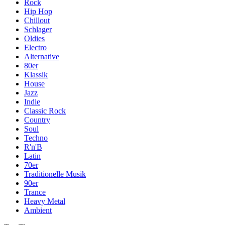
Rock
Hip Hop
Chillout
Schlager
Oldies
Electro
Alternative
80er
Klassik
House
Jazz
Indie
Classic Rock
Country
Soul
Techno
R'n'B
Latin
70er
Traditionelle Musik
90er
Trance
Heavy Metal
Ambient