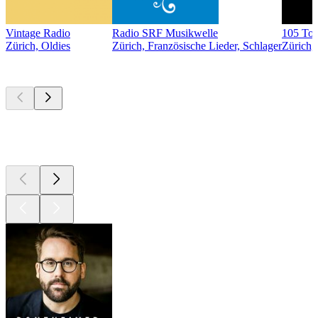
Vintage Radio
Radio SRF Musikwelle
105 To
Zürich, Oldies
Zürich, Französische Lieder, Schlager
Zürich,
Top
Podcasts
Top
Podcasts
Top
Podcasts