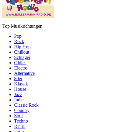
Top Musikrichtungen
Pop
Rock
Hip Hop
Chillout
Schlager
Oldies
Electro
Alternative
80er
Klassik
House
Jazz
Indie
Classic Rock
Country
Soul
Techno
R'n'B
Latin