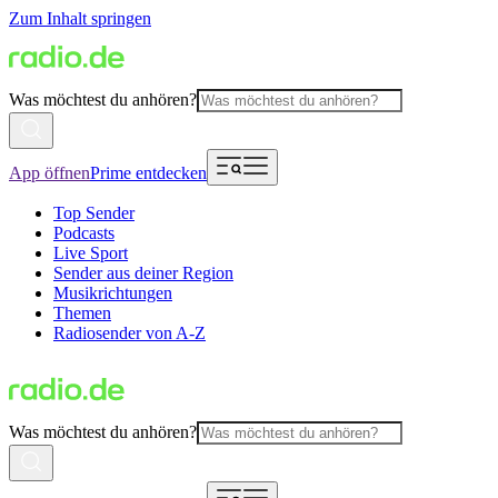
Zum Inhalt springen
Was möchtest du anhören?
App öffnen
Prime entdecken
Top Sender
Podcasts
Live Sport
Sender aus deiner Region
Musikrichtungen
Themen
Radiosender von A-Z
Was möchtest du anhören?