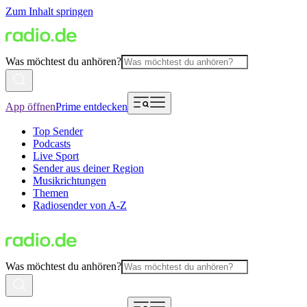
Zum Inhalt springen
Was möchtest du anhören?
App öffnen
Prime entdecken
Top Sender
Podcasts
Live Sport
Sender aus deiner Region
Musikrichtungen
Themen
Radiosender von A-Z
Was möchtest du anhören?