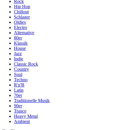
Rock
Hip Hop
Chillout
Schlager
Oldies
Electro
Alternative
80er
Klassik
House
Jazz
Indie
Classic Rock
Country
Soul
Techno
R'n'B
Latin
70er
Traditionelle Musik
90er
Trance
Heavy Metal
Ambient