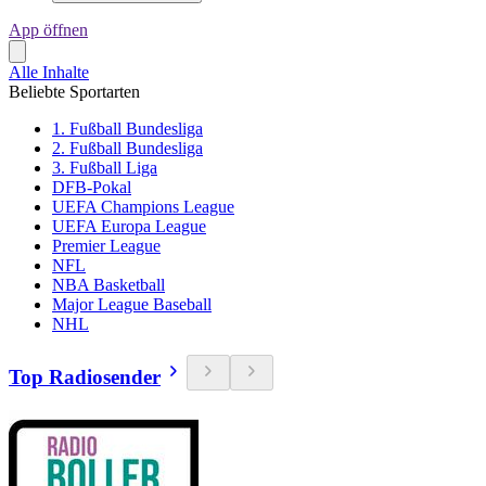
App öffnen
Alle Inhalte
Beliebte Sportarten
1. Fußball Bundesliga
2. Fußball Bundesliga
3. Fußball Liga
DFB-Pokal
UEFA Champions League
UEFA Europa League
Premier League
NFL
NBA Basketball
Major League Baseball
NHL
Top Radiosender