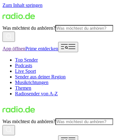
Zum Inhalt springen
Was möchtest du anhören?
App öffnen
Prime entdecken
Top Sender
Podcasts
Live Sport
Sender aus deiner Region
Musikrichtungen
Themen
Radiosender von A-Z
Was möchtest du anhören?