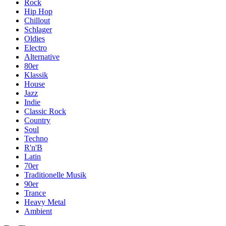
Rock
Hip Hop
Chillout
Schlager
Oldies
Electro
Alternative
80er
Klassik
House
Jazz
Indie
Classic Rock
Country
Soul
Techno
R'n'B
Latin
70er
Traditionelle Musik
90er
Trance
Heavy Metal
Ambient