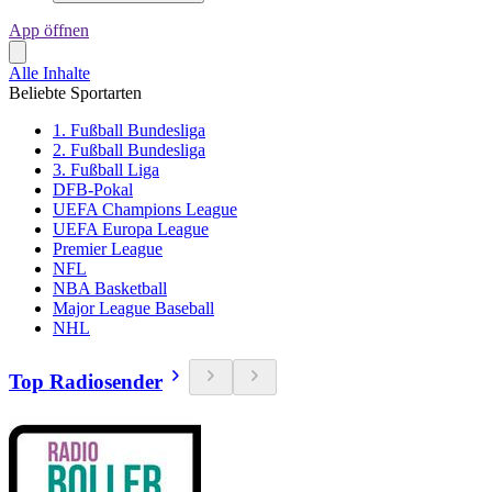
App öffnen
Alle Inhalte
Beliebte Sportarten
1. Fußball Bundesliga
2. Fußball Bundesliga
3. Fußball Liga
DFB-Pokal
UEFA Champions League
UEFA Europa League
Premier League
NFL
NBA Basketball
Major League Baseball
NHL
Top Radiosender