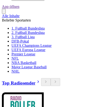
App öffnen
Alle Inhalte
Beliebte Sportarten
1. Fußball Bundesliga
2. Fußball Bundesliga
3. Fußball Liga
DFB-Pokal
UEFA Champions League
UEFA Europa League
Premier League
NFL
NBA Basketball
Major League Baseball
NHL
Top Radiosender