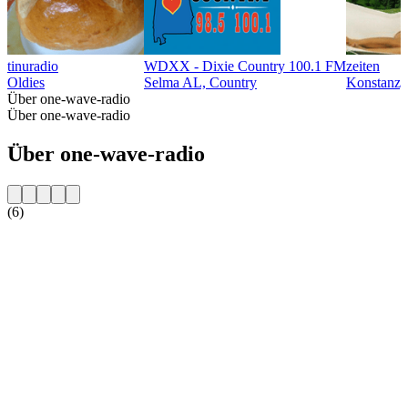
tinuradio
WDXX - Dixie Country 100.1 FM
zeiten
Oldies
Selma AL, Country
Konstanz,
Über one-wave-radio
Über one-wave-radio
Über one-wave-radio
(6)
Sender-Website