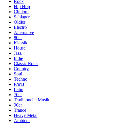
Rock
Hip Hop
Chillout
Schlager
Oldies
Electro
Alternative
80er
Klassik
House
Jazz
Indie
Classic Rock
Country
Soul
Techno
R'n'B
Latin
70er
Traditionelle Musik
90er
Trance
Heavy Metal
Ambient