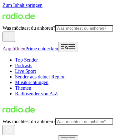
Zum Inhalt springen
Was möchtest du anhören?
App öffnen
Prime entdecken
Top Sender
Podcasts
Live Sport
Sender aus deiner Region
Musikrichtungen
Themen
Radiosender von A-Z
Was möchtest du anhören?