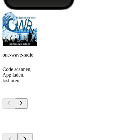
one-wave-radio
Code scannen,
App laden,
loshören.
Top
Podcasts
Top
Podcasts
Top
Podcasts