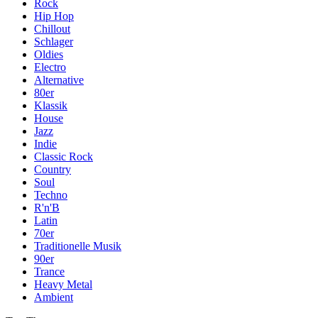
Rock
Hip Hop
Chillout
Schlager
Oldies
Electro
Alternative
80er
Klassik
House
Jazz
Indie
Classic Rock
Country
Soul
Techno
R'n'B
Latin
70er
Traditionelle Musik
90er
Trance
Heavy Metal
Ambient