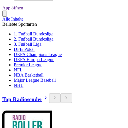
App öffnen
Alle Inhalte
Beliebte Sportarten
1. Fußball Bundesliga
2. Fußball Bundesliga
3. Fußball Liga
DFB-Pokal
UEFA Champions League
UEFA Europa League
Premier League
NFL
NBA Basketball
Major League Baseball
NHL
Top Radiosender