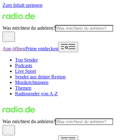
Zum Inhalt springen
Was möchtest du anhören?
App öffnen
Prime entdecken
Top Sender
Podcasts
Live Sport
Sender aus deiner Region
Musikrichtungen
Themen
Radiosender von A-Z
Was möchtest du anhören?