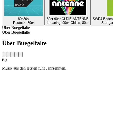
80s80s
80er 90er OLDIE ANTENNE
SWR4 Baden-Wü
Rostock, 80er
Ismaning, 90er, Oldies, 80er
Stuttgart
Über Buegelfalte
Über Buegelfalte
Über Buegelfalte
(0)
Musik aus den letzten fünf Jahrzehnten.
Sender-Website