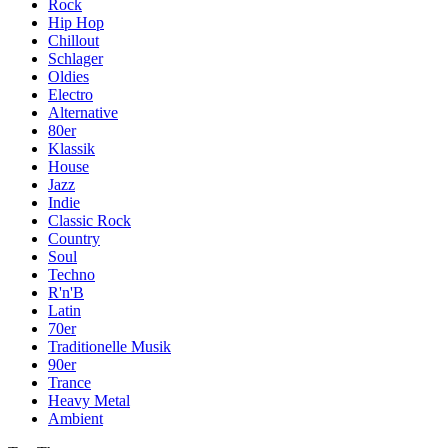
Rock
Hip Hop
Chillout
Schlager
Oldies
Electro
Alternative
80er
Klassik
House
Jazz
Indie
Classic Rock
Country
Soul
Techno
R'n'B
Latin
70er
Traditionelle Musik
90er
Trance
Heavy Metal
Ambient