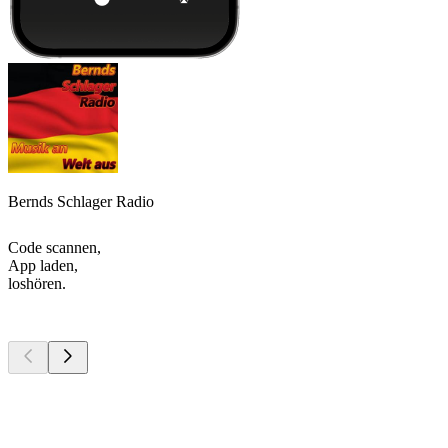
Bernds Schlager Radio
Code scannen,
App laden,
loshören.
Top
Podcasts
Top
Podcasts
Top
Podcasts