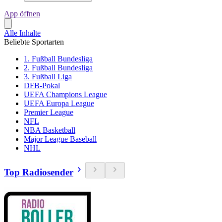
App öffnen
Alle Inhalte
Beliebte Sportarten
1. Fußball Bundesliga
2. Fußball Bundesliga
3. Fußball Liga
DFB-Pokal
UEFA Champions League
UEFA Europa League
Premier League
NFL
NBA Basketball
Major League Baseball
NHL
Top Radiosender