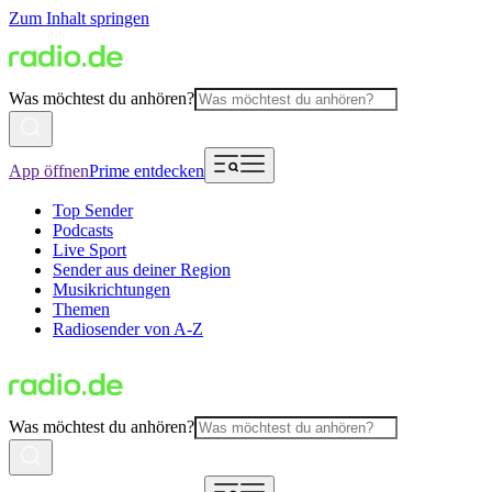
Zum Inhalt springen
Was möchtest du anhören?
App öffnen
Prime entdecken
Top Sender
Podcasts
Live Sport
Sender aus deiner Region
Musikrichtungen
Themen
Radiosender von A-Z
Was möchtest du anhören?