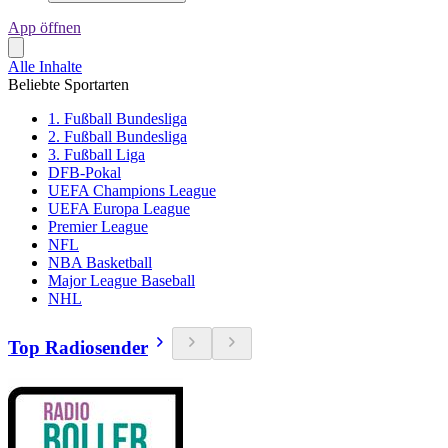
App öffnen
Alle Inhalte
Beliebte Sportarten
1. Fußball Bundesliga
2. Fußball Bundesliga
3. Fußball Liga
DFB-Pokal
UEFA Champions League
UEFA Europa League
Premier League
NFL
NBA Basketball
Major League Baseball
NHL
Top Radiosender