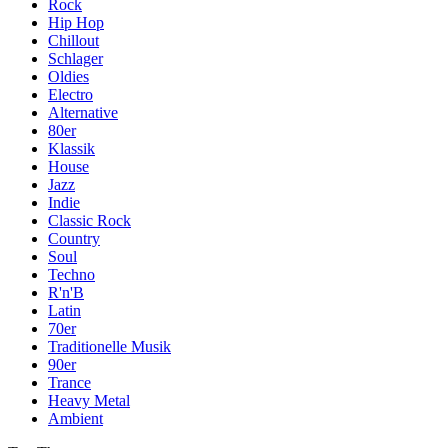
Rock
Hip Hop
Chillout
Schlager
Oldies
Electro
Alternative
80er
Klassik
House
Jazz
Indie
Classic Rock
Country
Soul
Techno
R'n'B
Latin
70er
Traditionelle Musik
90er
Trance
Heavy Metal
Ambient