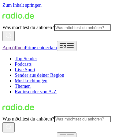
Zum Inhalt springen
Was möchtest du anhören?
App öffnen
Prime entdecken
Top Sender
Podcasts
Live Sport
Sender aus deiner Region
Musikrichtungen
Themen
Radiosender von A-Z
Was möchtest du anhören?