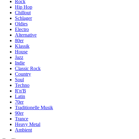
Rock
Hip Hop
Chillout
Schlager
Oldies
Electro
Alternative
80er
Klassik
House
Jazz
Indie
Classic Rock
Country
Soul
Techno
R'n'B
Latin
70er
Traditionelle Musik
90er
Trance
Heavy Metal
Ambient