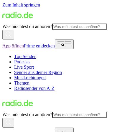
Zum Inhalt springen
Was möchtest du anhören?
App öffnen
Prime entdecken
Top Sender
Podcasts
Live Sport
Sender aus deiner Region
Musikrichtungen
Themen
Radiosender von A-Z
Was möchtest du anhören?