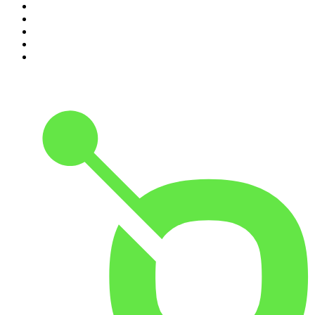
6
.
Kaulitz Hills - Senf aus Hollywood
7
.
Lanz + Precht
8
.
Baywatch Berlin
9
.
Was bisher geschah - Geschichtspodcast
10
.
Was jetzt?