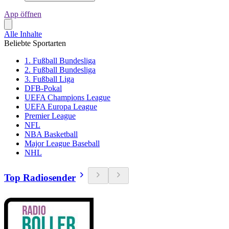
App öffnen
Alle Inhalte
Beliebte Sportarten
1. Fußball Bundesliga
2. Fußball Bundesliga
3. Fußball Liga
DFB-Pokal
UEFA Champions League
UEFA Europa League
Premier League
NFL
NBA Basketball
Major League Baseball
NHL
Top Radiosender