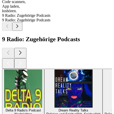
Code scannen,
App laden,
loshören.
9 Radio: Zugehörige Podcasts
9 Radio: Zugehörige Podcasts
9 Radio: Zugehörige Podcasts
Delta 9 Radio's Podcast
Dream Reality Talks
C