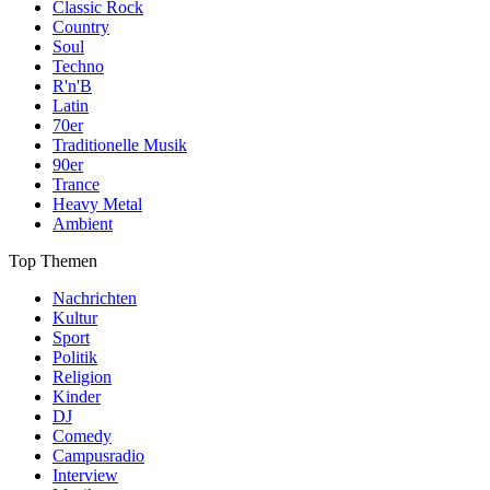
Classic Rock
Country
Soul
Techno
R'n'B
Latin
70er
Traditionelle Musik
90er
Trance
Heavy Metal
Ambient
Top Themen
Nachrichten
Kultur
Sport
Politik
Religion
Kinder
DJ
Comedy
Campusradio
Interview