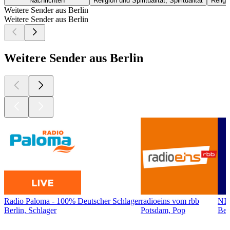
Nachrichten
Religion und Spiritualität, Spiritualität
Religio
Weitere Sender aus Berlin
Weitere Sender aus Berlin
Weitere Sender aus Berlin
Radio Paloma - 100% Deutscher Schlager
radioeins vom rbb
NI
Berlin, Schlager
Potsdam, Pop
Ber
Top
Podcasts