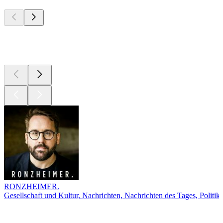
Top
Podcasts
Top
Podcasts
RONZHEIMER.
Gesellschaft und Kultur, Nachrichten, Nachrichten des Tages, Politik