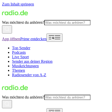
Zum Inhalt springen
Was möchtest du anhören?
App öffnen
Prime entdecken
Top Sender
Podcasts
Live Sport
Sender aus deiner Region
Musikrichtungen
Themen
Radiosender von A-Z
Was möchtest du anhören?