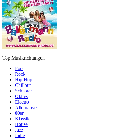
Top Musikrichtungen
Pop
Rock
Hip Hop
Chillout
Schlager
Oldies
Electro
Alternative
80er
Klassik
House
Jazz
Indie