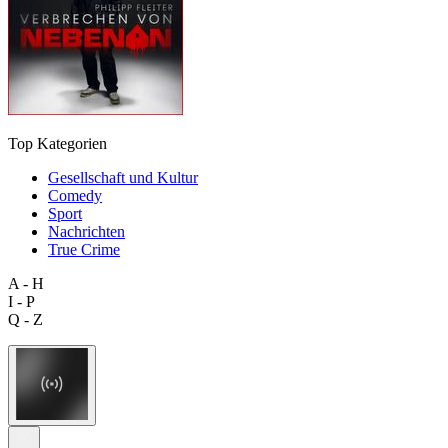
Top Kategorien
Gesellschaft und Kultur
Comedy
Sport
Nachrichten
True Crime
A - H
I - P
Q - Z