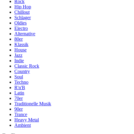
Rock
Hip Hop
Chillout
Schlager
Oldies
Electro
Alternative
80er
Klassik
House
Jazz
Indie
Classic Rock
Country
Soul
Techno
R'n'B
Latin
70er
Traditionelle Musik
90er
Trance
Heavy Metal
Ambient