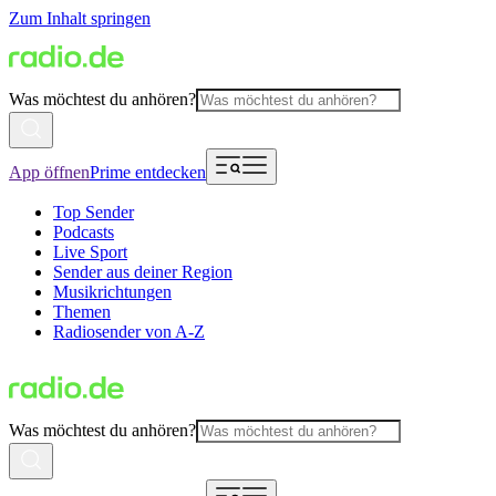
Zum Inhalt springen
Was möchtest du anhören?
App öffnen
Prime entdecken
Top Sender
Podcasts
Live Sport
Sender aus deiner Region
Musikrichtungen
Themen
Radiosender von A-Z
Was möchtest du anhören?