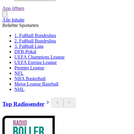
App öffnen
Alle Inhalte
Beliebte Sportarten
1. Fußball Bundesliga
2. Fußball Bundesliga
3. Fußball Liga
DFB-Pokal
UEFA Champions League
UEFA Europa League
Premier League
NFL
NBA Basketball
Major League Baseball
NHL
Top Radiosender