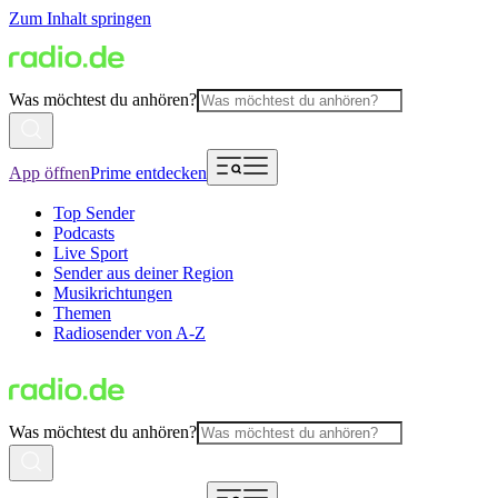
Zum Inhalt springen
Was möchtest du anhören?
App öffnen
Prime entdecken
Top Sender
Podcasts
Live Sport
Sender aus deiner Region
Musikrichtungen
Themen
Radiosender von A-Z
Was möchtest du anhören?