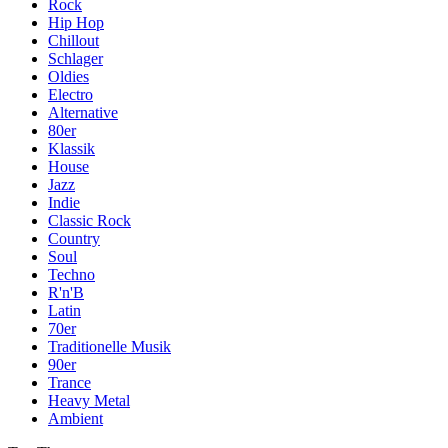
Rock
Hip Hop
Chillout
Schlager
Oldies
Electro
Alternative
80er
Klassik
House
Jazz
Indie
Classic Rock
Country
Soul
Techno
R'n'B
Latin
70er
Traditionelle Musik
90er
Trance
Heavy Metal
Ambient