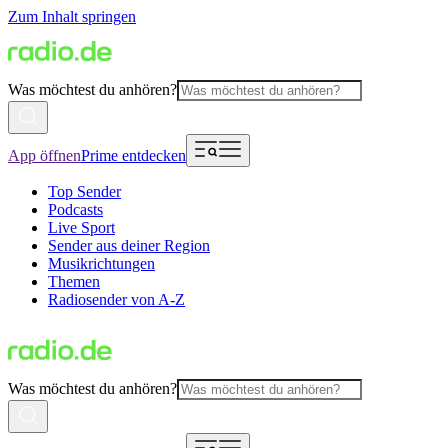
Zum Inhalt springen
Was möchtest du anhören?
App öffnen
Prime entdecken
Top Sender
Podcasts
Live Sport
Sender aus deiner Region
Musikrichtungen
Themen
Radiosender von A-Z
Was möchtest du anhören?