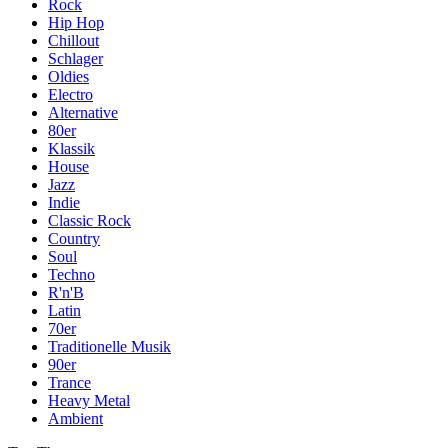
Rock
Hip Hop
Chillout
Schlager
Oldies
Electro
Alternative
80er
Klassik
House
Jazz
Indie
Classic Rock
Country
Soul
Techno
R'n'B
Latin
70er
Traditionelle Musik
90er
Trance
Heavy Metal
Ambient