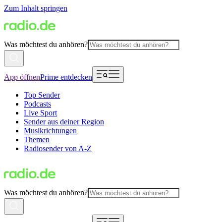
Zum Inhalt springen
Was möchtest du anhören?
App öffnen
Prime entdecken
Top Sender
Podcasts
Live Sport
Sender aus deiner Region
Musikrichtungen
Themen
Radiosender von A-Z
Was möchtest du anhören?