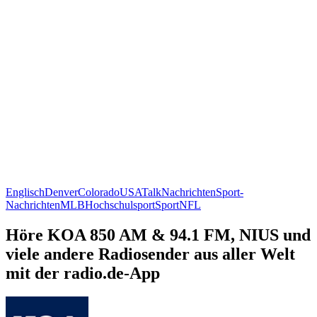
Englisch
Denver
Colorado
USA
Talk
Nachrichten
Sport-
Nachrichten
MLB
Hochschulsport
Sport
NFL
Höre KOA 850 AM & 94.1 FM, NIUS und
viele andere Radiosender aus aller Welt
mit der radio.de-App