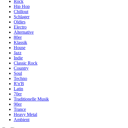
Rock
Hip Hop
Chillout
Schlager
Oldies
Electro
Alternative
80er
Klassik
House
Jazz
Indie
Classic Rock
Country
Soul
Techno
R'n'B
Latin
70er
Traditionelle Musik
90er
Trance
Heavy Metal
Ambient