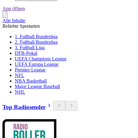
App öffnen
Alle Inhalte
Beliebte Sportarten
1. Fußball Bundesliga
2. Fußball Bundesliga
3. Fußball Liga
DFB-Pokal
UEFA Champions League
UEFA Europa League
Premier League
NFL
NBA Basketball
Major League Baseball
NHL
Top Radiosender