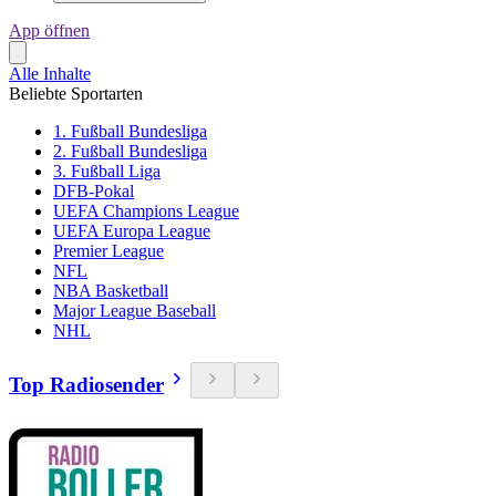
App öffnen
Alle Inhalte
Beliebte Sportarten
1. Fußball Bundesliga
2. Fußball Bundesliga
3. Fußball Liga
DFB-Pokal
UEFA Champions League
UEFA Europa League
Premier League
NFL
NBA Basketball
Major League Baseball
NHL
Top Radiosender