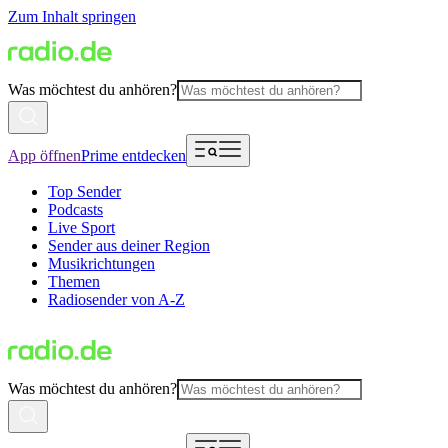
Zum Inhalt springen
Was möchtest du anhören?
App öffnen
Prime entdecken
Top Sender
Podcasts
Live Sport
Sender aus deiner Region
Musikrichtungen
Themen
Radiosender von A-Z
Was möchtest du anhören?