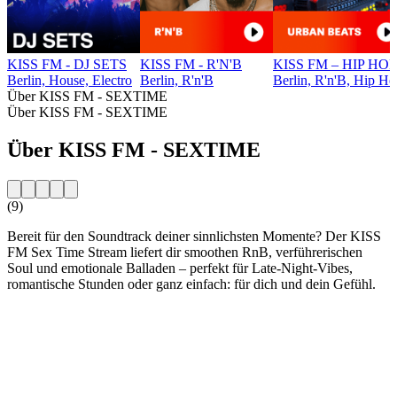
KISS FM - DJ SETS
KISS FM - R'N'B
KISS FM – HIP HO
Berlin, House, Electro
Berlin, R'n'B
Berlin, R'n'B, Hip H
Über KISS FM - SEXTIME
Über KISS FM - SEXTIME
Über KISS FM - SEXTIME
(9)
Bereit für den Soundtrack deiner sinnlichsten Momente? Der KISS
FM Sex Time Stream liefert dir smoothen RnB, verführerischen
Soul und emotionale Balladen – perfekt für Late-Night-Vibes,
romantische Stunden oder ganz einfach: für dich und dein Gefühl.
Sender-Website