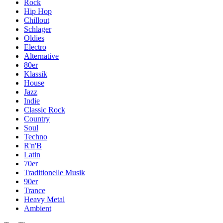
Rock
Hip Hop
Chillout
Schlager
Oldies
Electro
Alternative
80er
Klassik
House
Jazz
Indie
Classic Rock
Country
Soul
Techno
R'n'B
Latin
70er
Traditionelle Musik
90er
Trance
Heavy Metal
Ambient