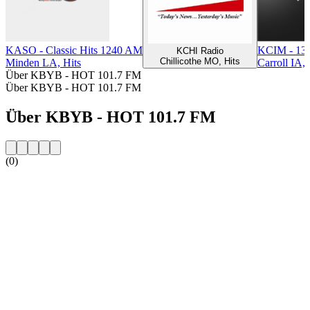
KASO - Classic Hits 1240 AM
KCIM - 13
KCHI Radio
Chillicothe MO, Hits
Minden LA, Hits
Carroll IA,
Über KBYB - HOT 101.7 FM
Über KBYB - HOT 101.7 FM
Über KBYB - HOT 101.7 FM
(0)
Sender-Website