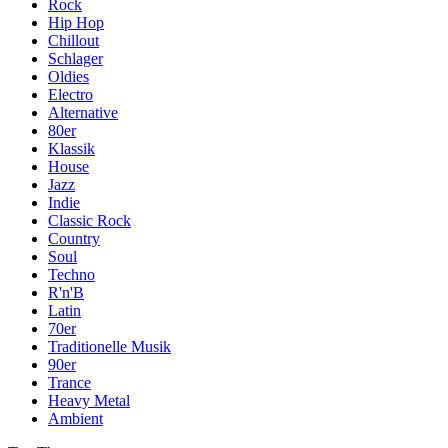
Rock
Hip Hop
Chillout
Schlager
Oldies
Electro
Alternative
80er
Klassik
House
Jazz
Indie
Classic Rock
Country
Soul
Techno
R'n'B
Latin
70er
Traditionelle Musik
90er
Trance
Heavy Metal
Ambient