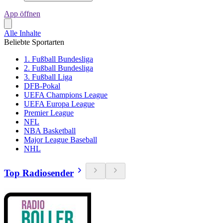
App öffnen
Alle Inhalte
Beliebte Sportarten
1. Fußball Bundesliga
2. Fußball Bundesliga
3. Fußball Liga
DFB-Pokal
UEFA Champions League
UEFA Europa League
Premier League
NFL
NBA Basketball
Major League Baseball
NHL
Top Radiosender