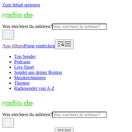
Zum Inhalt springen
Was möchtest du anhören?
App öffnen
Prime entdecken
Top Sender
Podcasts
Live Sport
Sender aus deiner Region
Musikrichtungen
Themen
Radiosender von A-Z
Was möchtest du anhören?