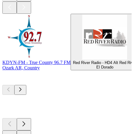
KDYN-FM - True County 96.7 FM
Red River Radio - HD4 Alt Red Riv
El Dorado
Ozark AR, Country
Top
Podcasts
Top
Podcasts
Top
Podcasts