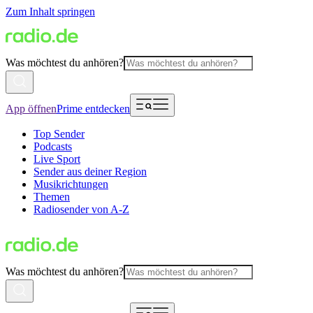
Zum Inhalt springen
Was möchtest du anhören?
App öffnen
Prime entdecken
Top Sender
Podcasts
Live Sport
Sender aus deiner Region
Musikrichtungen
Themen
Radiosender von A-Z
Was möchtest du anhören?