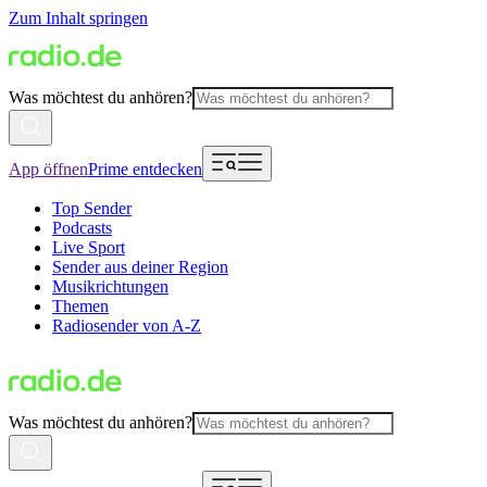
Zum Inhalt springen
Was möchtest du anhören?
App öffnen
Prime entdecken
Top Sender
Podcasts
Live Sport
Sender aus deiner Region
Musikrichtungen
Themen
Radiosender von A-Z
Was möchtest du anhören?