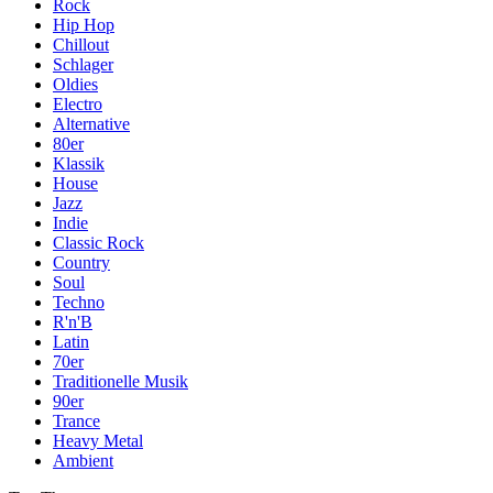
Rock
Hip Hop
Chillout
Schlager
Oldies
Electro
Alternative
80er
Klassik
House
Jazz
Indie
Classic Rock
Country
Soul
Techno
R'n'B
Latin
70er
Traditionelle Musik
90er
Trance
Heavy Metal
Ambient