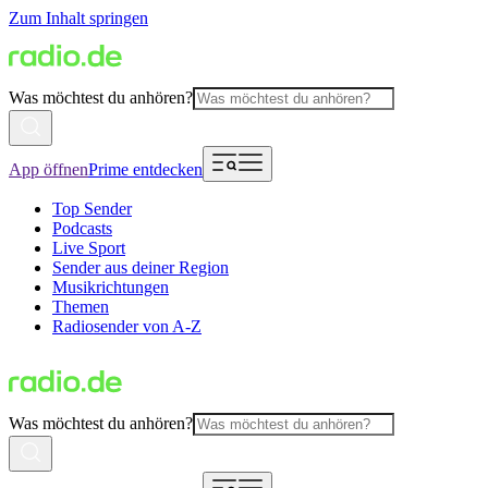
Zum Inhalt springen
Was möchtest du anhören?
App öffnen
Prime entdecken
Top Sender
Podcasts
Live Sport
Sender aus deiner Region
Musikrichtungen
Themen
Radiosender von A-Z
Was möchtest du anhören?