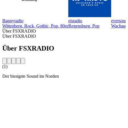
Bannyradio
eisradio
eversoun
Wittenberg, Rock, Gothic, Pop, 80er
Regensburg, Pop
Wachau, 
Über FSXRADIO
Über FSXRADIO
Über FSXRADIO
(1)
Der bissigste Sound im Norden
Sender-Website