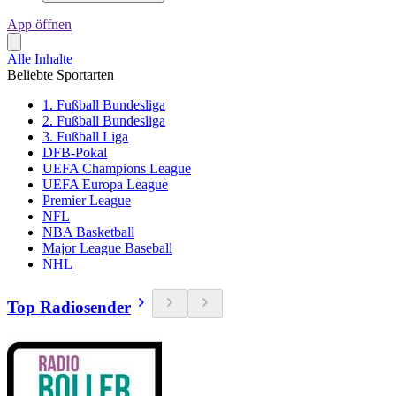
App öffnen
Alle Inhalte
Beliebte Sportarten
1. Fußball Bundesliga
2. Fußball Bundesliga
3. Fußball Liga
DFB-Pokal
UEFA Champions League
UEFA Europa League
Premier League
NFL
NBA Basketball
Major League Baseball
NHL
Top Radiosender