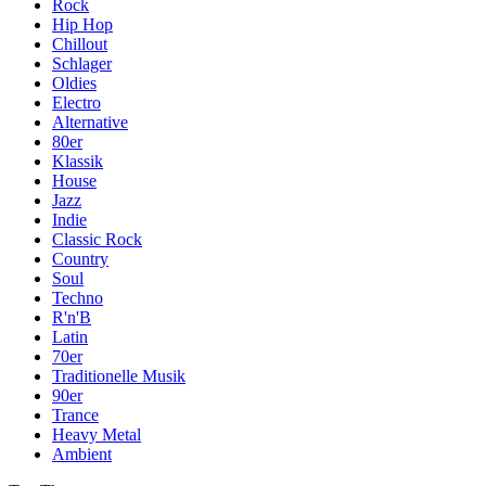
Rock
Hip Hop
Chillout
Schlager
Oldies
Electro
Alternative
80er
Klassik
House
Jazz
Indie
Classic Rock
Country
Soul
Techno
R'n'B
Latin
70er
Traditionelle Musik
90er
Trance
Heavy Metal
Ambient