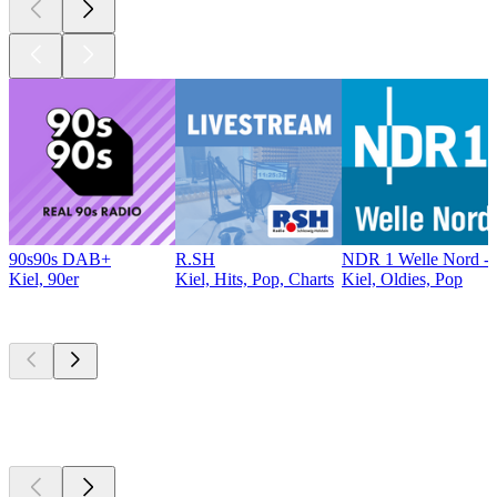
90s90s DAB+
R.SH
NDR 1 Welle Nord - 
Kiel, 90er
Kiel, Hits, Pop, Charts
Kiel, Oldies, Pop
Top
Podcasts
Top
Podcasts
Top
Podcasts