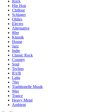
Rock
Hip Hop
Chillout
Schlager
Oldies
Electro
Alternative
80er
Klassik
House
Jazz
Indie
Classic Rock
Country
Soul
Techno
R'n'B
Latin
70er
Traditionelle Musik
90er
Trance
Heavy Metal
Ambient