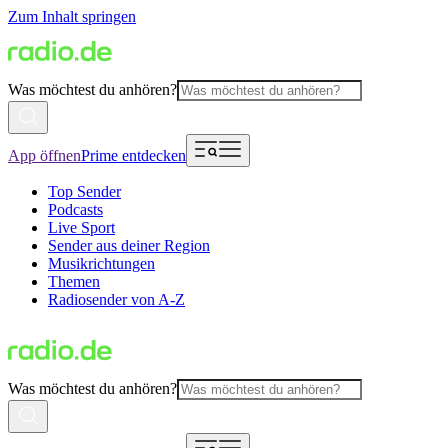
Zum Inhalt springen
Was möchtest du anhören?
App öffnen
Prime entdecken
Top Sender
Podcasts
Live Sport
Sender aus deiner Region
Musikrichtungen
Themen
Radiosender von A-Z
Was möchtest du anhören?