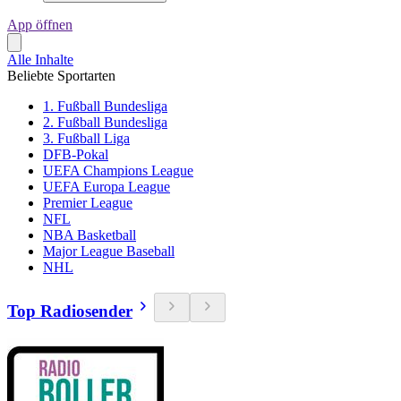
App öffnen
Alle Inhalte
Beliebte Sportarten
1. Fußball Bundesliga
2. Fußball Bundesliga
3. Fußball Liga
DFB-Pokal
UEFA Champions League
UEFA Europa League
Premier League
NFL
NBA Basketball
Major League Baseball
NHL
Top Radiosender