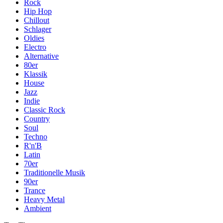
Rock
Hip Hop
Chillout
Schlager
Oldies
Electro
Alternative
80er
Klassik
House
Jazz
Indie
Classic Rock
Country
Soul
Techno
R'n'B
Latin
70er
Traditionelle Musik
90er
Trance
Heavy Metal
Ambient