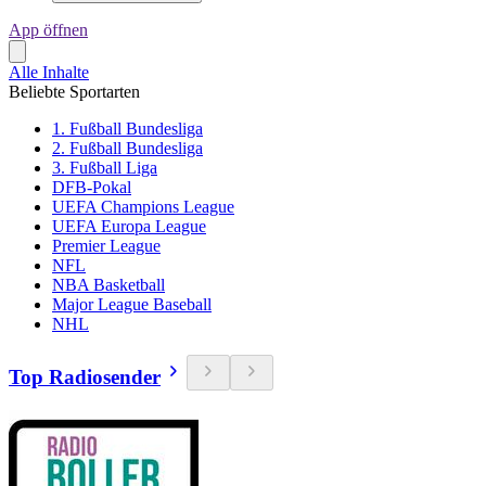
App öffnen
Alle Inhalte
Beliebte Sportarten
1. Fußball Bundesliga
2. Fußball Bundesliga
3. Fußball Liga
DFB-Pokal
UEFA Champions League
UEFA Europa League
Premier League
NFL
NBA Basketball
Major League Baseball
NHL
Top Radiosender