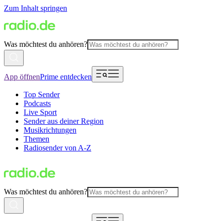
Zum Inhalt springen
Was möchtest du anhören?
App öffnen
Prime entdecken
Top Sender
Podcasts
Live Sport
Sender aus deiner Region
Musikrichtungen
Themen
Radiosender von A-Z
Was möchtest du anhören?