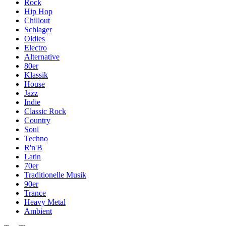
Rock
Hip Hop
Chillout
Schlager
Oldies
Electro
Alternative
80er
Klassik
House
Jazz
Indie
Classic Rock
Country
Soul
Techno
R'n'B
Latin
70er
Traditionelle Musik
90er
Trance
Heavy Metal
Ambient