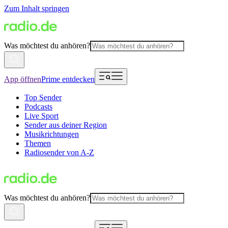
Zum Inhalt springen
Was möchtest du anhören?
App öffnen
Prime entdecken
Top Sender
Podcasts
Live Sport
Sender aus deiner Region
Musikrichtungen
Themen
Radiosender von A-Z
Was möchtest du anhören?