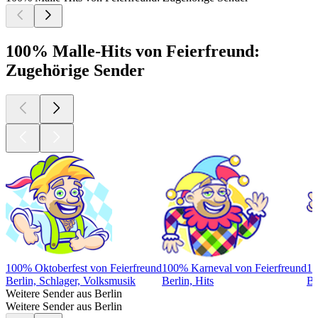
100% Malle-Hits von Feierfreund:
Zugehörige Sender
100% Oktoberfest von Feierfreund
100% Karneval von Feierfreund
10
Berlin, Schlager, Volksmusik
Berlin, Hits
Be
Weitere Sender aus Berlin
Weitere Sender aus Berlin