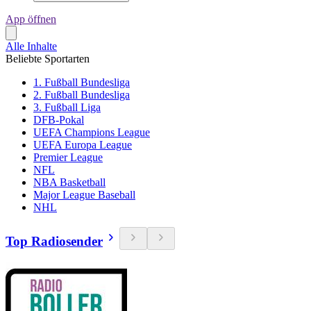
App öffnen
Alle Inhalte
Beliebte Sportarten
1. Fußball Bundesliga
2. Fußball Bundesliga
3. Fußball Liga
DFB-Pokal
UEFA Champions League
UEFA Europa League
Premier League
NFL
NBA Basketball
Major League Baseball
NHL
Top Radiosender