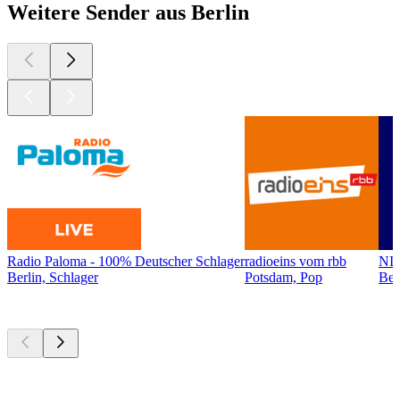
Weitere Sender aus Berlin
Radio Paloma - 100% Deutscher Schlager
radioeins vom rbb
NI
Berlin, Schlager
Potsdam, Pop
Ber
Top
Podcasts
Top
Podcasts
Top
Podcasts