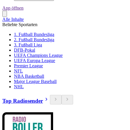
App öffnen
Alle Inhalte
Beliebte Sportarten
1. Fußball Bundesliga
2. Fußball Bundesliga
3. Fußball Liga
DFB-Pokal
UEFA Champions League
UEFA Europa League
Premier League
NFL
NBA Basketball
Major League Baseball
NHL
Top Radiosender