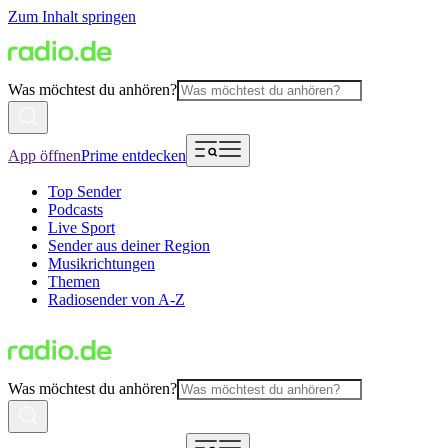
Zum Inhalt springen
Was möchtest du anhören?
App öffnen
Prime entdecken
Top Sender
Podcasts
Live Sport
Sender aus deiner Region
Musikrichtungen
Themen
Radiosender von A-Z
Was möchtest du anhören?