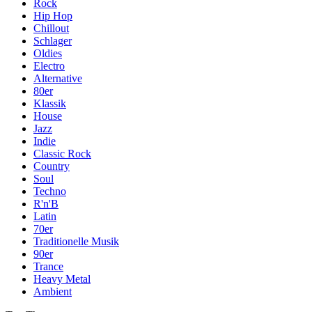
Rock
Hip Hop
Chillout
Schlager
Oldies
Electro
Alternative
80er
Klassik
House
Jazz
Indie
Classic Rock
Country
Soul
Techno
R'n'B
Latin
70er
Traditionelle Musik
90er
Trance
Heavy Metal
Ambient