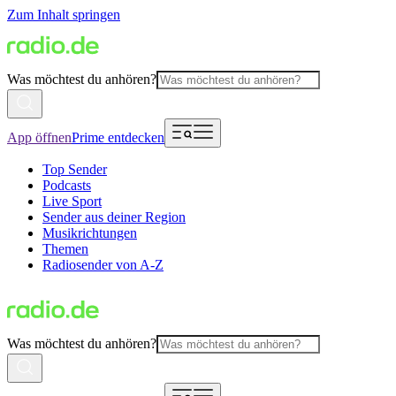
Zum Inhalt springen
Was möchtest du anhören?
App öffnen
Prime entdecken
Top Sender
Podcasts
Live Sport
Sender aus deiner Region
Musikrichtungen
Themen
Radiosender von A-Z
Was möchtest du anhören?