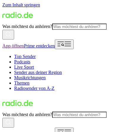
Zum Inhalt springen
Was möchtest du anhören?
App öffnen
Prime entdecken
Top Sender
Podcasts
Live Sport
Sender aus deiner Region
Musikrichtungen
Themen
Radiosender von A-Z
Was möchtest du anhören?