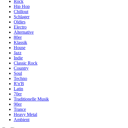
Rock
Hip Hop
Chillout
Schlager
Oldies
Electro
Alternative
80er
Klassik
House
Jazz
Indie
Classic Rock
Country
Soul
Techno
R'n'B
Latin
70er
Traditionelle Musik
90er
Trance
Heavy Metal
Ambient