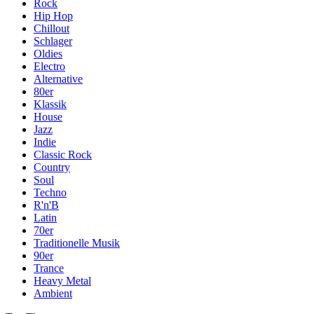
Rock
Hip Hop
Chillout
Schlager
Oldies
Electro
Alternative
80er
Klassik
House
Jazz
Indie
Classic Rock
Country
Soul
Techno
R'n'B
Latin
70er
Traditionelle Musik
90er
Trance
Heavy Metal
Ambient