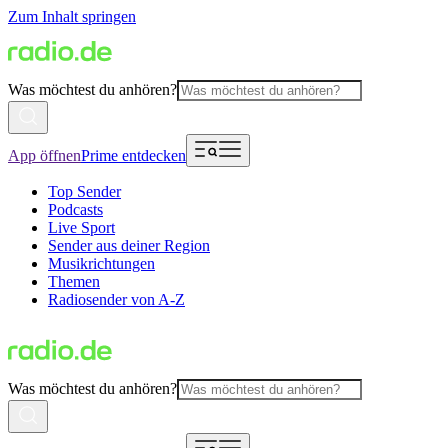
Zum Inhalt springen
Was möchtest du anhören?
App öffnen
Prime entdecken
Top Sender
Podcasts
Live Sport
Sender aus deiner Region
Musikrichtungen
Themen
Radiosender von A-Z
Was möchtest du anhören?