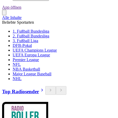
App öffnen
Alle Inhalte
Beliebte Sportarten
1. Fußball Bundesliga
2. Fußball Bundesliga
3. Fußball Liga
DFB-Pokal
UEFA Champions League
UEFA Europa League
Premier League
NFL
NBA Basketball
Major League Baseball
NHL
Top Radiosender