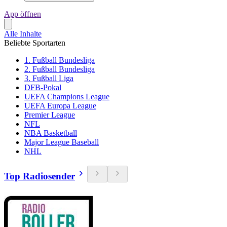
App öffnen
Alle Inhalte
Beliebte Sportarten
1. Fußball Bundesliga
2. Fußball Bundesliga
3. Fußball Liga
DFB-Pokal
UEFA Champions League
UEFA Europa League
Premier League
NFL
NBA Basketball
Major League Baseball
NHL
Top Radiosender