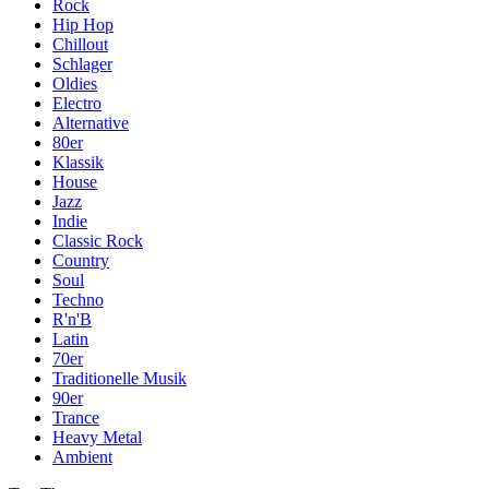
Rock
Hip Hop
Chillout
Schlager
Oldies
Electro
Alternative
80er
Klassik
House
Jazz
Indie
Classic Rock
Country
Soul
Techno
R'n'B
Latin
70er
Traditionelle Musik
90er
Trance
Heavy Metal
Ambient