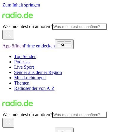
Zum Inhalt springen
Was möchtest du anhören?
App öffnen
Prime entdecken
Top Sender
Podcasts
Live Sport
Sender aus deiner Region
Musikrichtungen
Themen
Radiosender von A-Z
Was möchtest du anhören?