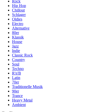
Rock
Hip Hop
Chillout
Schlager
Oldies
Electro
Alternative
80er
Klassik
House
Jazz
Indie
Classic Rock
Country
Soul
Techno
R'n'B
Latin
70er
Traditionelle Musik
90er
Trance
Heavy Metal
Ambient