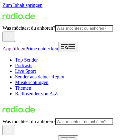
Zum Inhalt springen
Was möchtest du anhören?
App öffnen
Prime entdecken
Top Sender
Podcasts
Live Sport
Sender aus deiner Region
Musikrichtungen
Themen
Radiosender von A-Z
Was möchtest du anhören?