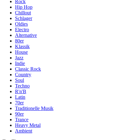
Rock
Hip Hop
Chillout
Schlager
Oldies
Electro
Alternative
80er
Klassik
House
Jazz
Indie
Classic Rock
Country
Soul
Techno
R'n'B
Latin
70er
Traditionelle Musik
90er
Trance
Heavy Metal
Ambient