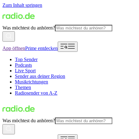
Zum Inhalt springen
Was möchtest du anhören?
App öffnen
Prime entdecken
Top Sender
Podcasts
Live Sport
Sender aus deiner Region
Musikrichtungen
Themen
Radiosender von A-Z
Was möchtest du anhören?