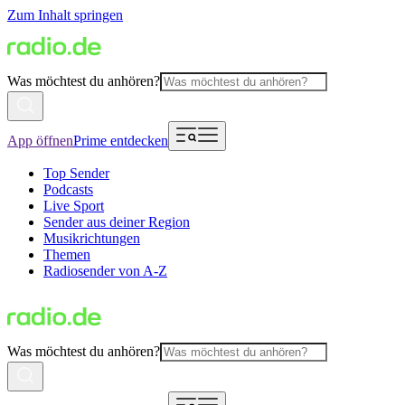
Zum Inhalt springen
Was möchtest du anhören?
App öffnen
Prime entdecken
Top Sender
Podcasts
Live Sport
Sender aus deiner Region
Musikrichtungen
Themen
Radiosender von A-Z
Was möchtest du anhören?