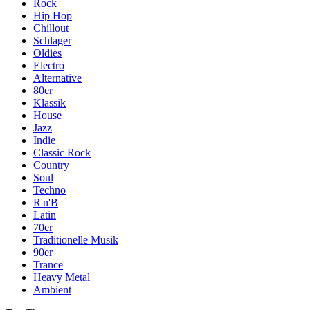
Rock
Hip Hop
Chillout
Schlager
Oldies
Electro
Alternative
80er
Klassik
House
Jazz
Indie
Classic Rock
Country
Soul
Techno
R'n'B
Latin
70er
Traditionelle Musik
90er
Trance
Heavy Metal
Ambient